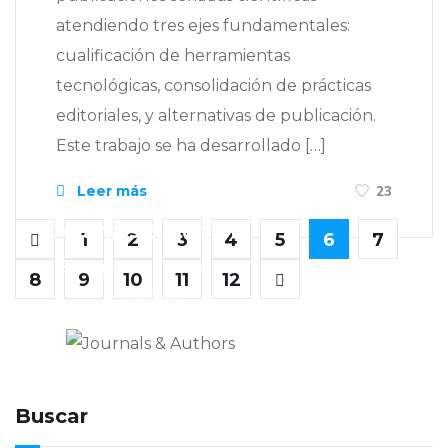
atendiendo tres ejes fundamentales:
cualificación de herramientas
tecnológicas, consolidación de prácticas
editoriales, y alternativas de publicación.
Este trabajo se ha desarrollado […]
Leer más
23
Journals & Authors
1
2
3
4
5
6
7
El blog de los editores para
8
9
10
11
12
editores
Buscar