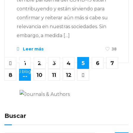
contribuyendo y están sirviendo para
confirmar y reiterar aún más si cabe su
relevancia en nuestras sociedades. Sin
embargo, a medida […]
Leer más
38
Journals & Authors
1
2
3
4
5
6
7
El blog de los editores para
8
…
10
11
12
editores
Buscar