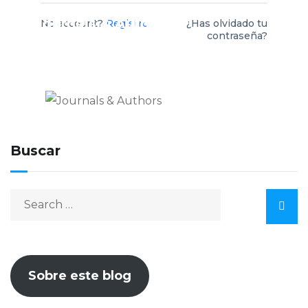
Journals & Authors
No account?
Registro
¿Has olvidado tu
contraseña?
El blog de los editores para
editores
Buscar
Sobre este blog