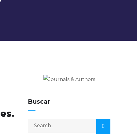
?
Journals & Authors
El blog de los editores para
editores
Buscar
es.
Search
for: