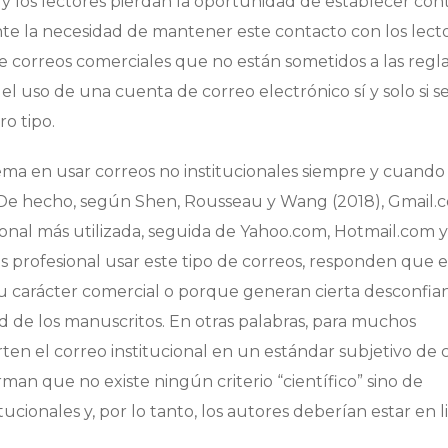
 y los lectores pierdan la oportunidad de establecer con
nte la necesidad de mantener este contacto con los lecto
de correos comerciales que no están sometidos a las regla
l uso de una cuenta de correo electrónico sí y solo si s
o tipo.
ma en usar correos no institucionales siempre y cuando
De hecho, según Shen, Rousseau y Wang (2018), Gmail.
cional más utilizada, seguida de Yahoo.com, Hotmail.com y
s profesional usar este tipo de correos, responden que e
su carácter comercial o porque generan cierta desconfia
dad de los manuscritos. En otras palabras, para muchos
erten el correo institucional en un estándar subjetivo de 
an que no existe ningún criterio “científico” sino de
tucionales y, por lo tanto, los autores deberían estar en 