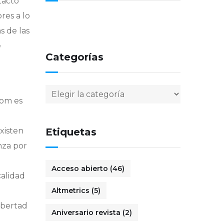
tacto
res a lo
s de las
e
Categorías
Categorías
com es
xisten
Etiquetas
nza por
Acceso abierto
(46)
calidad
Altmetrics
(5)
libertad
Aniversario revista
(2)