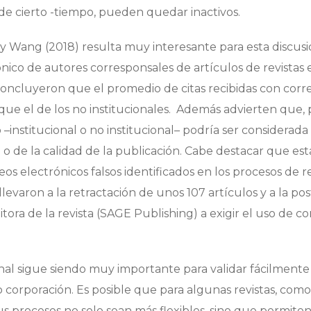
 de cierto -tiempo, pueden quedar inactivos.
y Wang (2018) resulta muy interesante para esta discusi
ónico de autores corresponsales de artículos de revistas
oncluyeron que el promedio de citas recibidas con corr
ue el de los no institucionales. Además advierten que, p
 –institucional o no institucional– podría ser considerad
 o de la calidad de la publicación. Cabe destacar que est
os electrónicos falsos identificados en los procesos de r
evaron a la retractación de unos 107 artículos y a la pos
ora de la revista (SAGE Publishing) a exigir el uso de co
ional sigue siendo muy importante para validar fácilmente
o corporación. Es posible que para algunas revistas, como
 procesos no solo sean más flexibles, sino que permiten