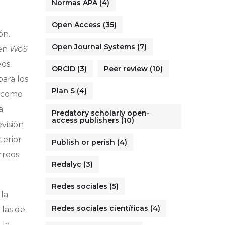
Normas APA
(4)
Open Access
(35)
ón.
Open Journal Systems
(7)
 en
WoS
eos
ORCID
(3)
Peer review
(10)
ara los
Plan S
(4)
a como
a
Predatory scholarly open-
access publishers
(10)
evisión
terior
Publish or perish
(4)
rreos
Redalyc
(3)
Redes sociales
(5)
 la
Redes sociales científicas
(4)
 las de
 la