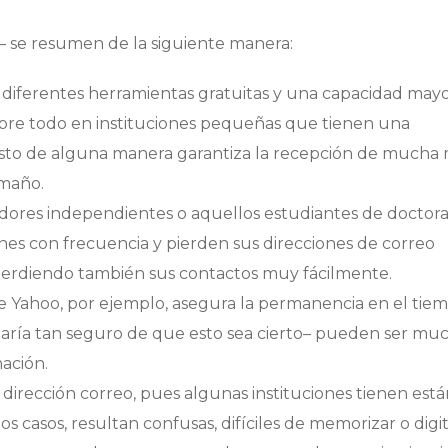
s– se resumen de la siguiente manera:
r diferentes herramientas gratuitas y una capacidad may
obre todo en instituciones pequeñas que tienen una
 Esto de alguna manera garantiza la recepción de mucha
amaño.
gadores independientes o aquellos estudiantes de doctor
nes con frecuencia y pierden sus direcciones de correo
, perdiendo también sus contactos muy fácilmente.
e Yahoo, por ejemplo, asegura la permanencia en el tie
taría tan seguro de que esto sea cierto– pueden ser mu
ación.
sa dirección correo, pues algunas instituciones tienen est
s casos, resultan confusas, difíciles de memorizar o digit