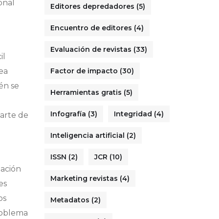
onal
Editores depredadores
(5)
Encuentro de editores
(4)
Evaluación de revistas
(33)
il
ea
Factor de impacto
(30)
ién se
Herramientas gratis
(5)
Infografía
(3)
Integridad
(4)
parte de
Inteligencia artificial
(2)
ISSN
(2)
JCR
(10)
mación
Marketing revistas
(4)
es
os
Metadatos
(2)
problema