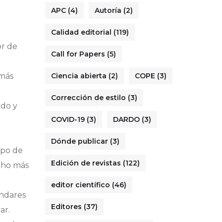
APC
(4)
Autoría
(2)
Calidad editorial
(119)
or de
Call for Papers
(5)
 más
Ciencia abierta
(2)
COPE
(3)
Corrección de estilo
(3)
ado y
COVID-19
(3)
DARDO
(3)
Dónde publicar
(3)
mpo de
Edición de revistas
(122)
cho más
editor científico
(46)
ándares
Editores
(37)
ar.