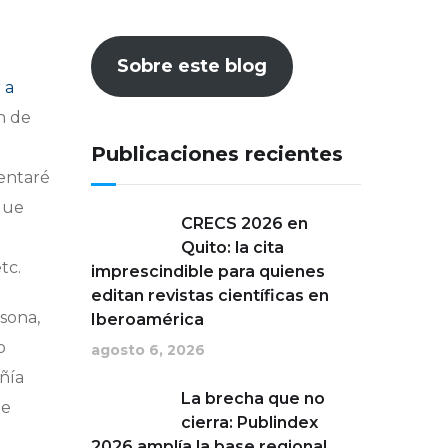
Sobre este blog
 a
n de
Publicaciones recientes
tentaré
que
CRECS 2026 en
Quito: la cita
tc.
imprescindible para quienes
editan revistas científicas en
sona,
Iberoamérica
o
agosto 6, 2026
ñía
La brecha que no
te
cierra: Publindex
2026 amplía la base regional,