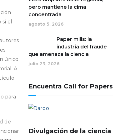
pero mantiene la cima
ación
concentrada
 sí el
agosto 5, 2026
Paper mills: la
 autores
industria del fraude
res
que amenaza la ciencia
un único
julio 23, 2026
rial. A
tículo,
Encuentra Call for Papers
to para
ad de
Divulgación de la ciencia
uncionar