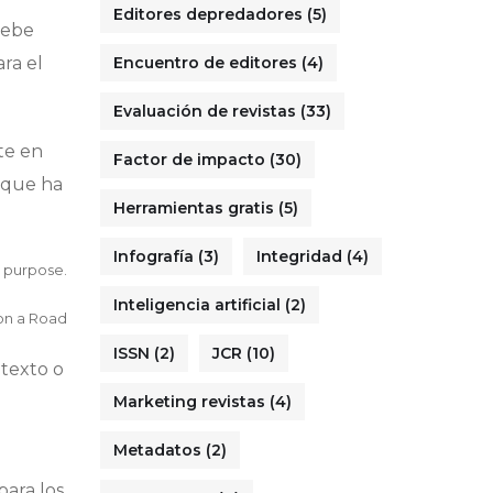
Editores depredadores
(5)
debe
ra el
Encuentro de editores
(4)
Evaluación de revistas
(33)
ste en
Factor de impacto
(30)
a que ha
Herramientas gratis
(5)
Infografía
(3)
Integridad
(4)
a purpose.
Inteligencia artificial
(2)
on a Road
ISSN
(2)
JCR
(10)
 texto o
Marketing revistas
(4)
Metadatos
(2)
para los