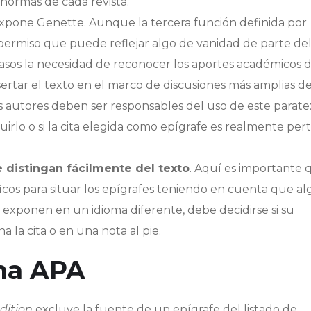
normas de cada revista.
pone Genette. Aunque la tercera función definida por
permiso que puede reflejar algo de vanidad de parte de
casos la necesidad de reconocer los aportes académicos d
nsertar el texto en el marco de discusiones más amplias de
os autores deben ser responsables del uso de este parate
luirlo o si la cita elegida como epígrafe es realmente per
e distingan fácilmente del texto
. Aquí es importante 
icos para situar los epígrafes teniendo en cuenta que a
exponen en un idioma diferente, debe decidirse si su
 la cita o en una nota al pie.
rma APA
dition
excluye la fuente de un epígrafe del listado de