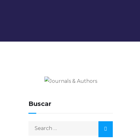
Journals & Authors
El blog de los editores para
editores
Buscar
Search
for: