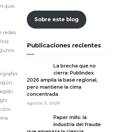
es que,
Sobre este blog
n redes
itos
Publicaciones recientes
lgunos
La brecha que no
cierra: Publindex
pígrafes
2026 amplía la base regional,
 Según
pero mantiene la cima
legido
concentrada
iglo
agosto 5, 2026
autor
Paper mills: la
mera
industria del fraude
que amenaza la ciencia