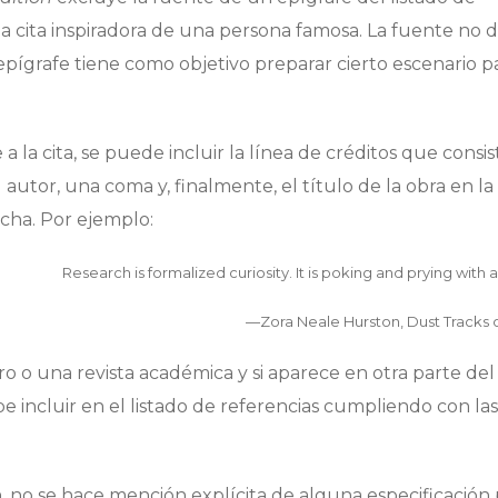
a cita inspiradora de una persona famosa. La fuente no 
 epígrafe tiene como objetivo preparar cierto escenario pa
a la cita, se puede incluir la línea de créditos que consi
utor, una coma y, finalmente, el título de la obra en l
echa. Por ejemplo:
Research is formalized curiosity. It is poking and prying with 
—Zora Neale Hurston, Dust Tracks 
ro o una revista académica y si aparece en otra parte del
 incluir en el listado de referencias cumpliendo con las
, no se hace mención explícita de alguna especificación 