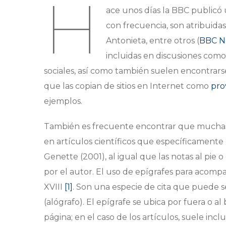
H
ace unos días la BBC publicó 
con frecuencia, son atribuida
Antonieta, entre otros (
BBC N
incluidas en discusiones co
sociales, así como también suelen encontrarse
que las copian de sitios en Internet como
pro
ejemplos.
También es frecuente encontrar que muchas 
en artículos científicos que específicamente 
Genette (2001), al igual que las notas al pie o
por el autor. El uso de epígrafes para acompañ
XVIII
[1]
. Son una especie de cita que puede se
(alógrafo). El epígrafe se ubica por fuera o al
página; en el caso de los artículos, suele incl