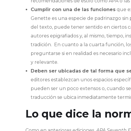
recomendaciones de estilo como APA o las 
Cumplir con una de las funciones
que ex
Genette es una especie de padrinazgo sin 
del texto, puede tener sentido en ciertos 
autores epigrafiados y, al mismo, tiempo, i
tradición. En cuanto a la cuarta función, l
preguntarse si en realidad es necesario inc
y relevante.
Deben ser ubicadas
de tal forma que s
editores establezcan unos espacios específ
pueden ser un poco extensos o, cuando se 
traducción se ubica inmediatamente termina
Lo que dice la no
Como en anteriores ediciones,
APA Seventh E