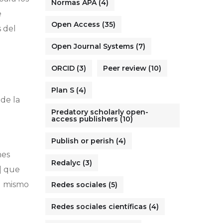
Normas APA
(4)
e
Open Access
(35)
 del
Open Journal Systems
(7)
ORCID
(3)
Peer review
(10)
Plan S
(4)
 de la
Predatory scholarly open-
access publishers
(10)
Publish or perish
(4)
nes
Redalyc
(3)
p] que
el mismo
Redes sociales
(5)
Redes sociales científicas
(4)