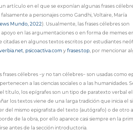
un artículo en el que se exponían algunas frases célebr
s falsamente a personajes como Gandhi, Voltaire, María
ews Mundo, 2022
). Usualmente, las frases célebres son
mo apoyo en las argumentaciones o en forma de memes e
 citadas en algunos textos escritos por estudiantes neóf
verbia.net
,
psicoactiva.com
y
frases.top
, por mencionar a
frases célebres −y no tan célebres− son usadas como e
pertenecen a las ciencias sociales o a las humanidades.
 el título, los epígrafes son un tipo de paratexto verbal e
ar los textos viene de una larga tradición que inicia el s
r del mismo epigrafista del texto (autógrafo) o de otro 
 borde de la obra, por ello aparece casi siempre en la pri
uirse antes de la sección introductoria.