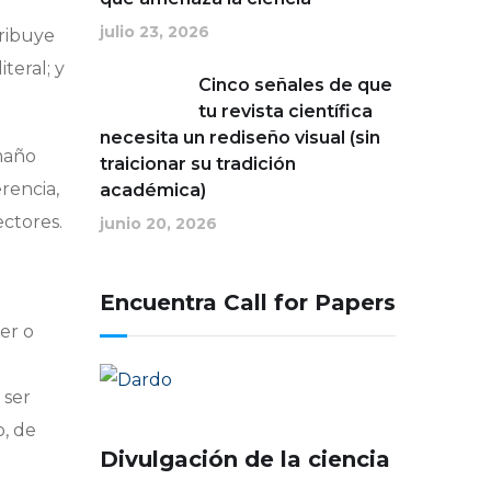
julio 23, 2026
tribuye
teral; y
Cinco señales de que
tu revista científica
necesita un rediseño visual (sin
amaño
traicionar su tradición
erencia,
académica)
ectores.
junio 20, 2026
Encuentra Call for Papers
er o
 ser
o, de
Divulgación de la ciencia