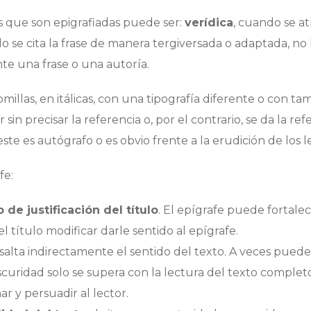
as que son epigrafiadas puede ser:
verídica
, cuando se a
o se cita la frase de manera tergiversada o adaptada, no li
nte una frase o una autoría.
omillas, en itálicas, con una tipografía diferente o con t
sin precisar la referencia o, por el contrario, se da la ref
te es autógrafo o es obvio frente a la erudición de los l
fe:
de justificación del título
. El epígrafe puede fortalec
l título modificar darle sentido al epígrafe.
resalta indirectamente el sentido del texto. A veces puede
curidad solo se supera con la lectura del texto complet
r y persuadir al lector.