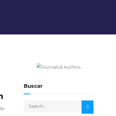
Journals & Authors
El blog de los editores para
editores
Buscar
n
Search
 de
for: