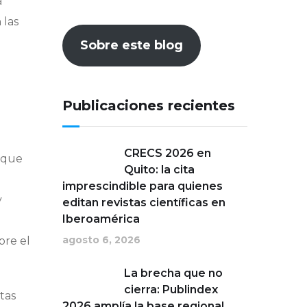
a
 las
Sobre este blog
Publicaciones recientes
CRECS 2026 en
s que
Quito: la cita
imprescindible para quienes
y
editan revistas científicas en
Iberoamérica
agosto 6, 2026
bre el
La brecha que no
cierra: Publindex
tas
2026 amplía la base regional,