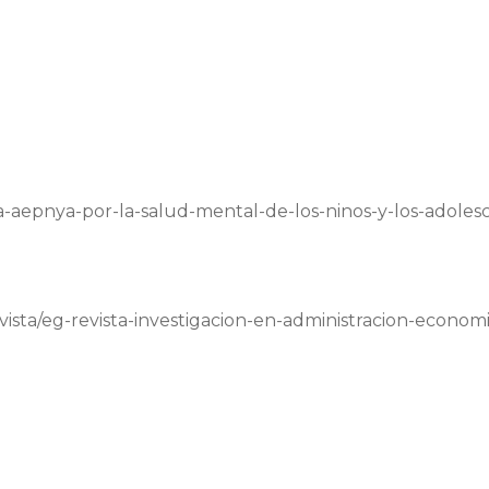
-la-aepnya-por-la-salud-mental-de-los-ninos-y-los-adoles
vista/eg-revista-investigacion-en-administracion-economi