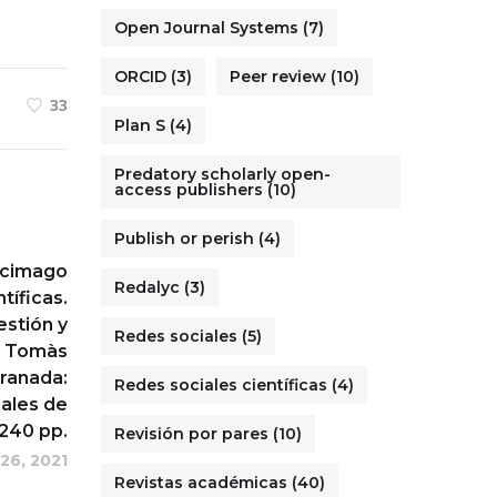
Open Journal Systems
(7)
ORCID
(3)
Peer review
(10)
33
Plan S
(4)
Predatory scholarly open-
access publishers
(10)
Publish or perish
(4)
Scimago
Redalyc
(3)
tíficas.
estión y
Redes sociales
(5)
e Tomàs
Granada:
Redes sociales científicas
(4)
nales de
 240 pp.
Revisión por pares
(10)
26, 2021
Revistas académicas
(40)