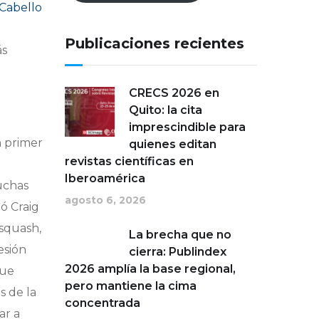
Cabello
a
Publicaciones recientes
ás
CRECS 2026 en
Quito: la cita
imprescindible para
n primer
quienes editan
revistas científicas en
Iberoamérica
uchas
agosto 6, 2026
ó Craig
 squash,
La brecha que no
esión
cierra: Publindex
2026 amplía la base regional,
que
pero mantiene la cima
s de la
concentrada
ar a