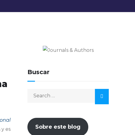
Journals & Authors
El blog de los editores para
editores
Buscar
na
ional
Sobre este blog
 y es