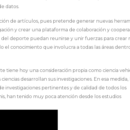
e datos.
icación de artículos, pues pretende generar nuevas herra
gación y crear una plataforma de colaboración y coopera
os del deporte puedan reunirse y unir fuerzas para crear
 el conocimiento que involucra a todas las áreas dentr
e tiene hoy una consideración propia como ciencia vehi
encias desarrollan sus investigaciones. En esa medida, 
 de investigaciones pertinentes y de calidad de todos los
is, han tenido muy poca atención desde los estudios