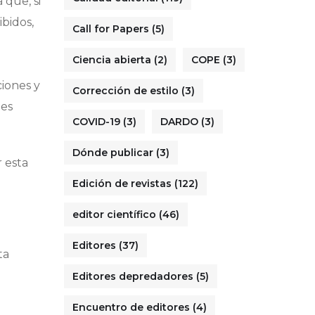
 que, si
bidos,
Call for Papers
(5)
Ciencia abierta
(2)
COPE
(3)
ciones y
Corrección de estilo
(3)
nes
COVID-19
(3)
DARDO
(3)
Dónde publicar
(3)
r esta
Edición de revistas
(122)
editor científico
(46)
Editores
(37)
ta
Editores depredadores
(5)
Encuentro de editores
(4)