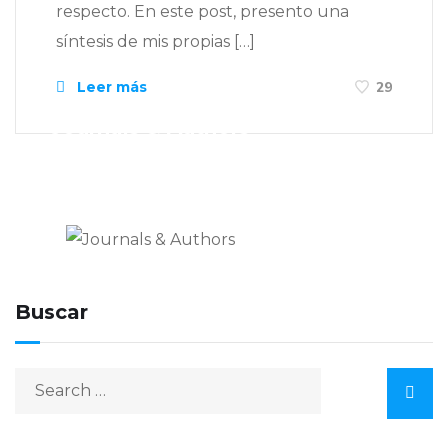
respecto. En este post, presento una
síntesis de mis propias […]
Leer más
29
Journals & Authors
El blog de los editores para
editores
Buscar