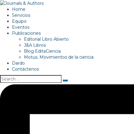
Home
Servicios
Equipo
Eventos
Publicaciones
Editorial Libro Abierto
J&A Libros
Blog EditaCiencia
Motus. Movimientos de la ciencia
Dardo
Contáctenos
Search
for: