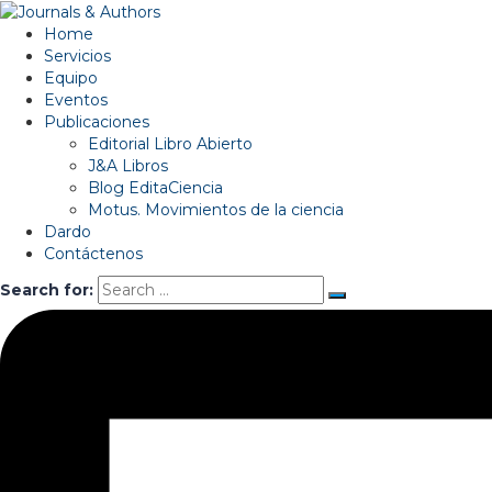
Home
Servicios
Equipo
Eventos
Publicaciones
Editorial Libro Abierto
J&A Libros
Blog EditaCiencia
Motus. Movimientos de la ciencia
Dardo
Contáctenos
Search for: